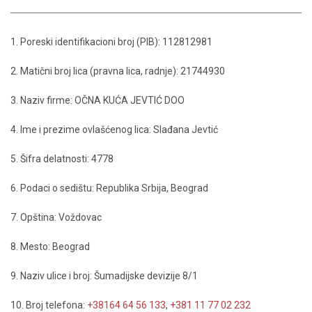
1. Poreski identifikacioni broj (PIB): 112812981
2. Matični broj lica (pravna lica, radnje): 21744930
3. Naziv firme: OČNA KUĆA JEVTIĆ DOO
4. Ime i prezime ovlašćenog lica: Slađana Jevtić
5. Šifra delatnosti: 4778
6. Podaci o sedištu: Republika Srbija, Beograd
7. Opština: Voždovac
8. Mesto: Beograd
9. Naziv ulice i broj: Šumadijske devizije 8/1
10. Broj telefona:
+38164 64 56 133
,
+381 11 77 02 232