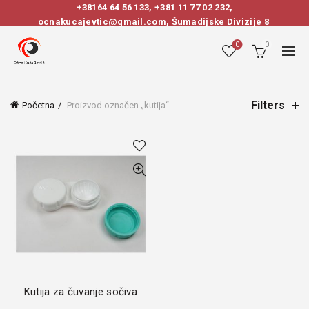
+38164 64 56 133
,
+381 11 77 02 232
,
ocnakucajevtic@gmail.com, Šumadijske Divizije 8
0
0
Filters
Početna
Proizvod označen „kutija“
Kutija za čuvanje sočiva