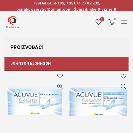
+38164 64 56 133
,
+381 11 77 02 232
,
ocnakucajevtic@gmail.com, Šumadijske Divizije 8
0
0
PROIZVOĐAČI
JOHNSON&JOHNSON