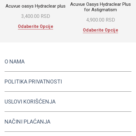
Acuvue Oasys Hydraclear Plus
Acuvue oasys Hydraclear plus
for Astigmatism
3,400.00
RSD
4,900.00
RSD
Ovaj
Odaberite Opcije
Ovaj
Odaberite Opcije
proizvod
proizvod
ima
ima
više
više
varijanti.
varijanti.
Opcije
O NAMA
Opcije
mogu
mogu
biti
biti
izabrane
POLITIKA PRIVATNOSTI
izabrane
na
na
stranici
stranici
proizvoda.
USLOVI KORIŠĆENJA
proizvoda
NAČINI PLAĆANJA