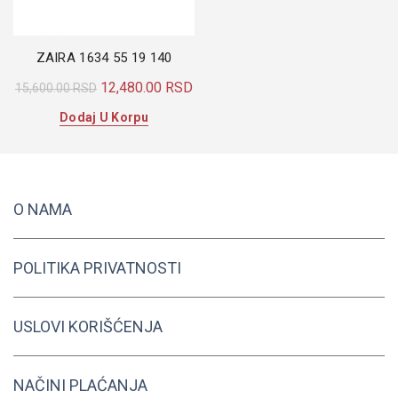
ZAIRA 1634 55 19 140
Originalna
Trenutna
12,480.00
RSD
15,600.00
RSD
cena
cena
Dodaj U Korpu
je
je:
bila:
12,480.00 RSD.
15,600.00 RSD.
O NAMA
POLITIKA PRIVATNOSTI
USLOVI KORIŠĆENJA
NAČINI PLAĆANJA