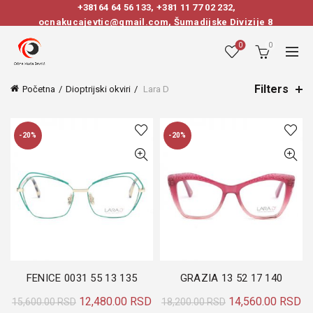
+38164 64 56 133
,
+381 11 77 02 232
,
ocnakucajevtic@gmail.com, Šumadijske Divizije 8
0
0
Filters
Početna
Dioptrijski okviri
Lara D
-20%
-20%
FENICE 0031 55 13 135
GRAZIA 13 52 17 140
Originalna
Trenutna
Originalna
Tr
12,480.00
RSD
14,560.00
RSD
15,600.00
RSD
18,200.00
RSD