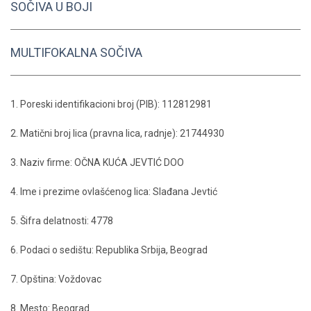
SOČIVA U BOJI
MULTIFOKALNA SOČIVA
1. Poreski identifikacioni broj (PIB): 112812981
2. Matični broj lica (pravna lica, radnje): 21744930
3. Naziv firme: OČNA KUĆA JEVTIĆ DOO
4. Ime i prezime ovlašćenog lica: Slađana Jevtić
5. Šifra delatnosti: 4778
6. Podaci o sedištu: Republika Srbija, Beograd
7. Opština: Voždovac
8. Mesto: Beograd