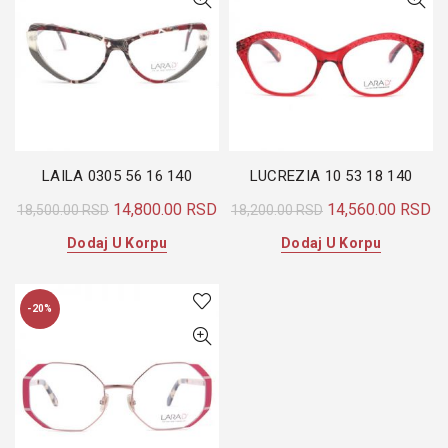
LAILA 0305 56 16 140
LUCREZIA 10 53 18 140
Originalna
Trenutna
Originalna
Tr
14,800.00
RSD
14,560.00
RSD
18,500.00
RSD
18,200.00
RSD
cena
cena
cena
ce
Dodaj U Korpu
Dodaj U Korpu
je
je:
je
je:
bila:
14,800.00 RSD.
bila:
14
18,500.00 RSD.
18,200.00 RSD.
-20%