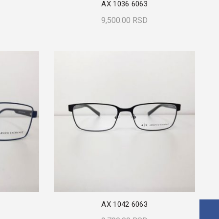
AX 1036 6063
9,500.00
RSD
Dodaj U Korpu
AX 1042 6063
Face