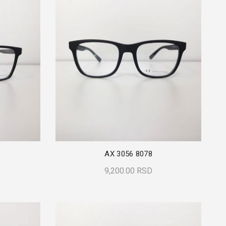
AX 3056 8078
9,200.00
RSD
Dodaj U Korpu