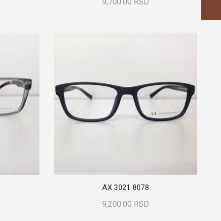
9,700.00
RSD
Insta
Dodaj U Korpu
AX 3021 8078
9,200.00
RSD
Dodaj U Korpu