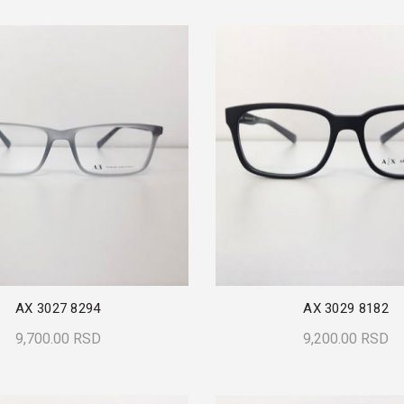
AX 3027 8294
AX 3029 8182
9,700.00
RSD
9,200.00
RSD
Dodaj U Korpu
Dodaj U Korpu