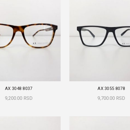
AX 3048 8037
AX 3055 8078
9,200.00
RSD
9,700.00
RSD
Dodaj U Korpu
Dodaj U Korpu