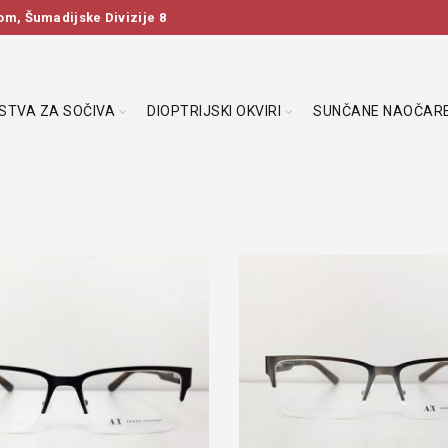
m, Šumadijske Divizije 8
DSTVA ZA SOČIVA
DIOPTRIJSKI OKVIRI
SUNČANE NAOČAR