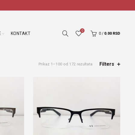
0
E
KONTAKT
0
/
0.00
RSD
Filters
Prikaz 1–100 od 172 rezultata