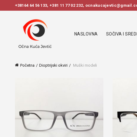
+38164 64 56 133
,
+381 11 77 02 232
, ocnakucajevtic@gmail.co
NASLOVNA
SOČIVA I SRE
Početna
Dioptrijski okviri
Muški modeli