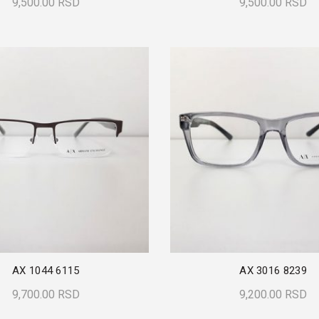
9,500.00
RSD
9,500.00
RSD
Dodaj U Korpu
Dodaj U Korpu
AX 1044 6115
AX 3016 8239
9,700.00
RSD
9,200.00
RSD
Dodaj U Korpu
Dodaj U Korpu