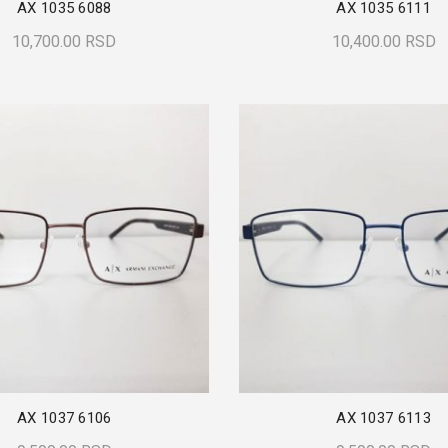
AX 1035 6088
AX 1035 6111
10,700.00
RSD
10,400.00
RSD
Dodaj U Korpu
Dodaj U Korpu
AX 1037 6106
AX 1037 6113