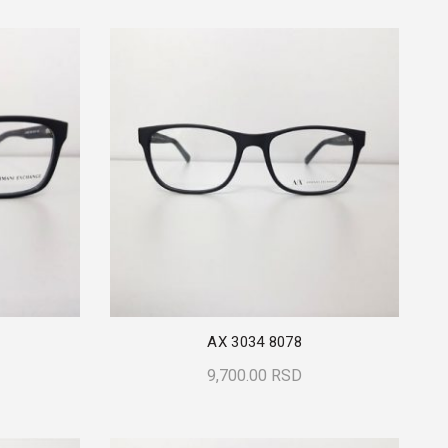
AX 3034 8078
9,700.00
RSD
Dodaj U Korpu