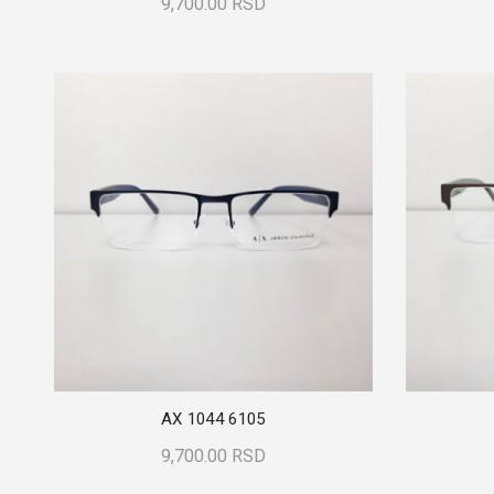
9,700.00
RSD
Dodaj U Korpu
AX 1044 6105
9,700.00
RSD
Dodaj U Korpu