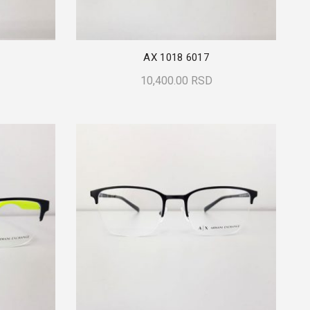
AX 1018 6017
10,400.00
RSD
Dodaj U Korpu