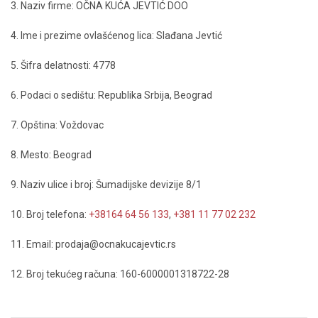
3. Naziv firme: OČNA KUĆA JEVTIĆ DOO
4. Ime i prezime ovlašćenog lica: Slađana Jevtić
5. Šifra delatnosti: 4778
6. Podaci o sedištu: Republika Srbija, Beograd
7. Opština: Voždovac
8. Mesto: Beograd
9. Naziv ulice i broj: Šumadijske devizije 8/1
10. Broj telefona:
+38164 64 56 133
,
+381 11 77 02 232
11. Email: prodaja@ocnakucajevtic.rs
12. Broj tekućeg računa: 160-6000001318722-28