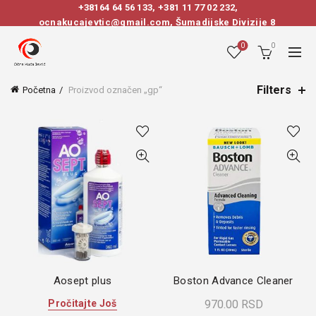
+38164 64 56 133
,
+381 11 77 02 232
,
ocnakucajevtic@gmail.com, Šumadijske Divizije 8
0
0
Filters
Početna
Proizvod označen „gp“
Aosept plus
Boston Advance Cleaner
Pročitajte Još
970.00
RSD