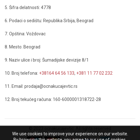
5. Šifra delatnosti: 4778
6. Podaci o sedištu: Republika Srbija, Beograd
7. Opština: Voždovac
8. Mesto: Beograd
9. Naziv ulice i broj: Šumadijske devizije 8/1
10. Broj telefona:
+38164 64 56 133
,
+381 11 77 02 232
11. Email: prodaja@ocnakucajevtic.rs
12. Broj tekućeg računa: 160-6000001318722-28
© 2023 ocnakucajevtic. All rights reserved
We use cookies to improve your experience on our website.
By browsing this website, you agree to our use of cookies.