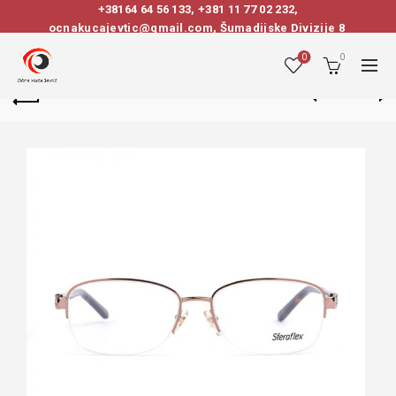
+38164 64 56 133
,
+381 11 77 02 232
,
ocnakucajevtic@gmail.com, Šumadijske Divizije 8
0
0