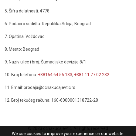
5. Šifra delatnosti: 4778
6. Podaci o sedištu: Republika Srbija, Beograd
7. Opština: Voždovac
8. Mesto: Beograd
9. Naziv ulice i broj: Šumadijske devizije 8/1
10. Broj telefona:
+38164 64 56 133
,
+381 11 77 02 232
11. Email: prodaja@ocnakucajevtic.rs
12. Broj tekućeg računa: 160-6000001318722-28
© 2023 ocnakucajevtic. All rights reserved
We use cookies to improve your experience on our website.