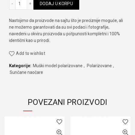
Beach Force bf 1823P col.001 količina
DODAJ U KORPU
Nastojimo da proizvode na sajtu što je preciznije moguće, ali
ne možemo garantovati da su svi podaci i fotografije,
navedeni u okviru proizvoda u potpunosti kompletni i 100%
identični kao u prirodi.
Add to wishlist
Kategorije:
Muški model polarizovane
,
Polarizovane
,
Sunčane naočare
POVEZANI PROIZVODI