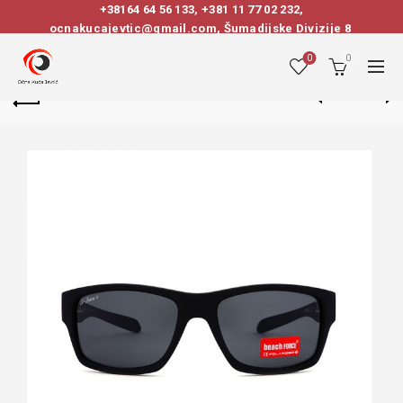
+38164 64 56 133
,
+381 11 77 02 232
,
ocnakucajevtic@gmail.com, Šumadijske Divizije 8
0
0