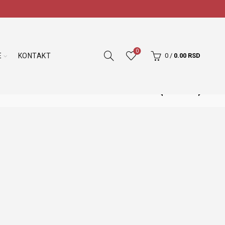
0
E
KONTAKT
0
/
0.00
RSD