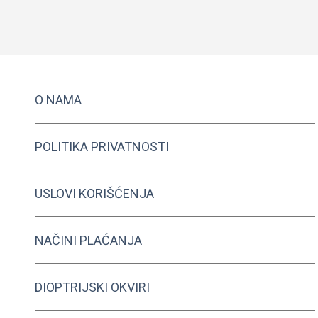
Ovaj
Odaberite Opcije
proizvod
ima
više
varijanti.
Opcije
O NAMA
mogu
biti
izabrane
POLITIKA PRIVATNOSTI
na
stranici
USLOVI KORIŠĆENJA
proizvoda.
NAČINI PLAĆANJA
DIOPTRIJSKI OKVIRI