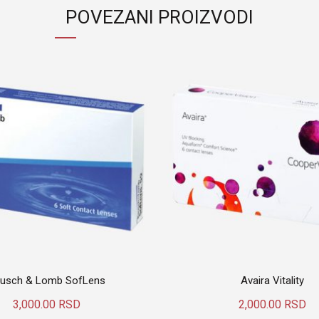
Materijali: Silikon – Hidrogel
POVEZANI PROIZVODI
Pakovanje: 3 komada
Ukoliko je Vaša dioptrija veća o
Šifra proizvoda:
-
Kategorije:
CooperVision
,
Kont
usch & Lomb SofLens
Avaira Vitality
3,000.00
RSD
2,000.00
RSD