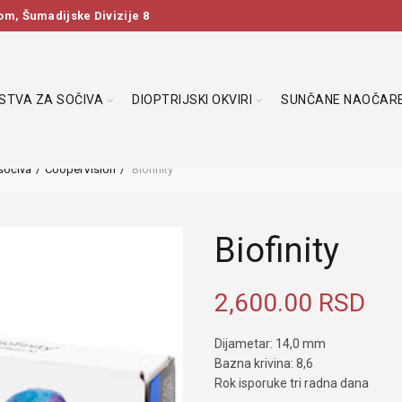
m, Šumadijske Divizije 8
DSTVA ZA SOČIVA
DIOPTRIJSKI OKVIRI
SUNČANE NAOČAR
sočiva
CooperVision
Biofinity
Biofinity
2,600.00
RSD
Dijametar: 14,0 mm
Bazna krivina: 8,6
Rok isporuke tri radna dana