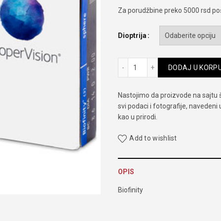
Za porudžbine preko 5000 rsd poš
Dioptrija
Biofinity količina
DODAJ U KORP
Nastojimo da proizvode na sajtu 
svi podaci i fotografije, navedeni
kao u prirodi.
Add to wishlist
OPIS
Biofinity
Način upotrebe: Dnevno fleksib