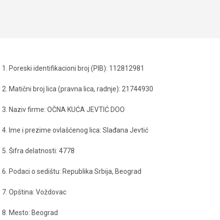
vaj
Ovaj
Odaberite Opcije
roizvod
proizvod
ma
ima
iše
više
arijanti.
varijanti.
pcije
Opcije
1. Poreski identifikacioni broj (PIB): 112812981
mogu
mogu
iti
biti
2. Matični broj lica (pravna lica, radnje): 21744930
zabrane
izabrane
3. Naziv firme: OČNA KUĆA JEVTIĆ DOO
a
na
tranici
stranici
4. Ime i prezime ovlašćenog lica: Slađana Jevtić
roizvoda.
proizvoda.
5. Šifra delatnosti: 4778
6. Podaci o sedištu: Republika Srbija, Beograd
7. Opština: Voždovac
8. Mesto: Beograd