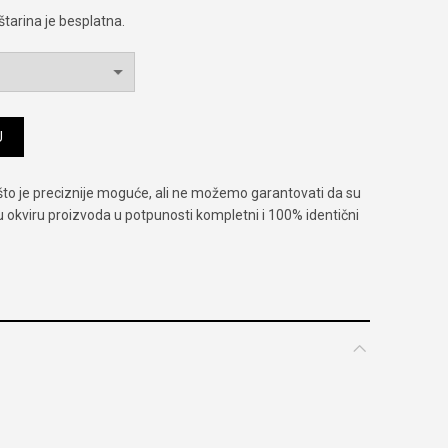
tarina je besplatna.
U
što je preciznije moguće, ali ne možemo garantovati da su
 u okviru proizvoda u potpunosti kompletni i 100% identični
ilno nošenje/mesečna zamena