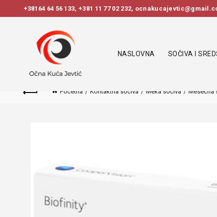
+38164 64 56 133
,
+381 11 77 02 232
, ocnakucajevtic@gmail.co
NASLOVNA
SOČIVA I SRE
Početna
Kontaktna sočiva
Meka sočiva
Mesečna 