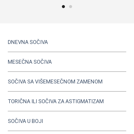
Ovaj
O
Odaberite Opcije
Odaberite Opcije
proizvod
p
ima
i
više
v
varijanti.
v
Opcije
O
DNEVNA SOČIVA
mogu
biti
b
izabrane
i
MESEČNA SOČIVA
na
n
stranici
s
SOČIVA SA VIŠEMESEČNOM ZAMENOM
proizvoda.
p
TORIČNA ILI SOČIVA ZA ASTIGMATIZAM
SOČIVA U BOJI