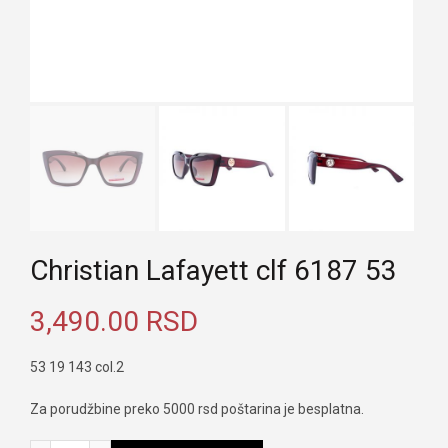
Christian Lafayett clf 6187 53
3,490.00
RSD
53 19 143 col.2
Za porudžbine preko 5000 rsd poštarina je besplatna.