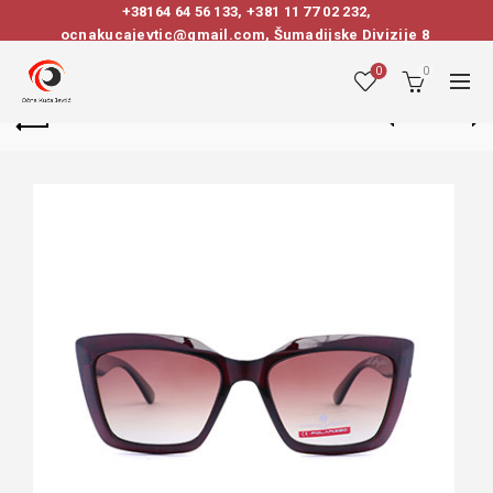
+38164 64 56 133
,
+381 11 77 02 232
,
ocnakucajevtic@gmail.com, Šumadijske Divizije 8
0
0