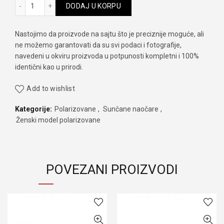
Christian Lafayett clf 6187 53 količina
DODAJ U KORPU
Nastojimo da proizvode na sajtu što je preciznije moguće, ali
ne možemo garantovati da su svi podaci i fotografije,
navedeni u okviru proizvoda u potpunosti kompletni i 100%
identični kao u prirodi.
Add to wishlist
Kategorije:
Polarizovane
,
Sunčane naočare
,
Ženski model polarizovane
POVEZANI PROIZVODI