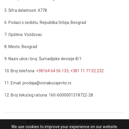
5. Šifra delatnosti: 4778
6. Podaci o sedištu: Republika Srbija, Beograd
7. Opština: Voždovac
8. Mesto: Beograd
9. Naziv ulice i broj: Šumadijske devizije 8/1
10. Broj telefona:
+38164 64 56 133
,
+381 11 77 02 232
11. Email: prodaja@ocnakucajevtic.rs
12. Broj tekućeg računa: 160-6000001318722-28
© 2023 ocnakucajevtic. All rights reserved
We use cookies to improve your experience on our website.