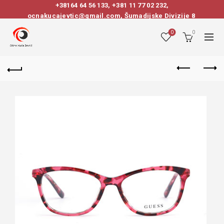
+38164 64 56 133
,
+381 11 77 02 232
,
ocnakucajevtic@gmail.com, Šumadijske Divizije 8
0
0