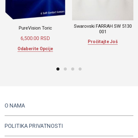
Swarovski FARRAH SW 5130
PureVision Toric
001
6,500.00
RSD
Pročitajte Još
Ovaj
Odaberite Opcije
proizvod
ima
više
varijanti.
Opcije
mogu
biti
izabrane
O NAMA
na
stranici
proizvoda.
POLITIKA PRIVATNOSTI