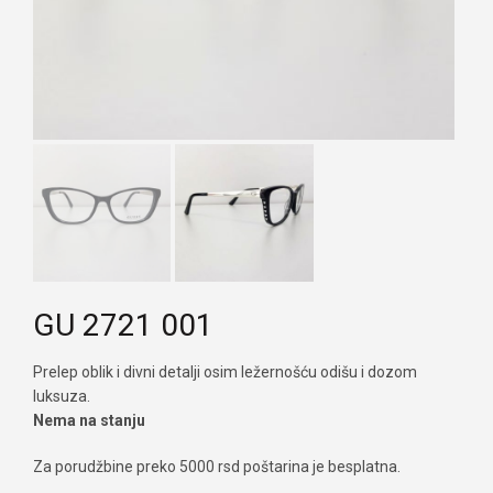
GU 2721 001
Prelep oblik i divni detalji osim ležernošću odišu i dozom
luksuza.
Nema na stanju
Za porudžbine preko 5000 rsd poštarina je besplatna.