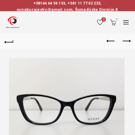
+38164 64 56 133
,
+381 11 77 02 232
,
ocnakucajevtic@gmail.com, Šumadijske Divizije 8
0
0