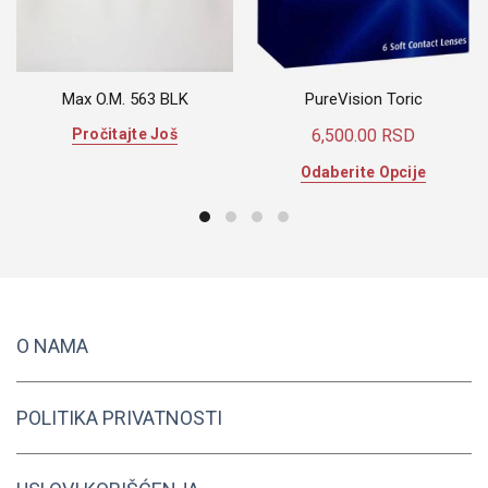
Max O.M. 563 BLK
PureVision Toric
Pročitajte Još
6,500.00
RSD
Ovaj
Odaberite Opcije
proizvod
ima
više
varijanti.
Opcije
mogu
biti
O NAMA
izabrane
na
stranici
POLITIKA PRIVATNOSTI
proizvod