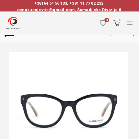
+38164 64 56 133
,
+381 11 77 02 232
,
ocnakucajevtic@gmail.com, Šumadijske Divizije 8
0
0