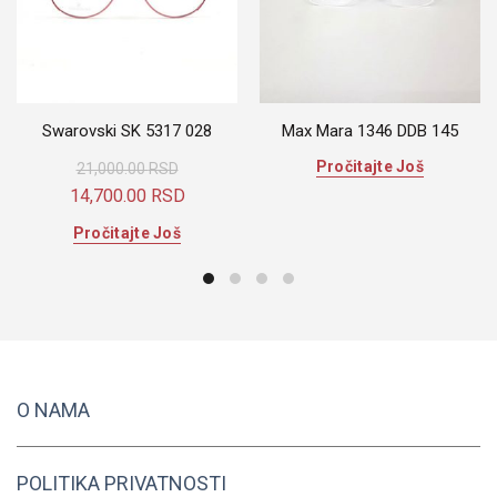
Swarovski SK 5317 028
Max Mara 1346 DDB 145
Pročitajte Još
21,000.00
RSD
Originalna
Trenutna
14,700.00
RSD
cena
cena
Pročitajte Još
je
je:
bila:
14,700.00 RSD.
21,000.00 RSD.
O NAMA
POLITIKA PRIVATNOSTI