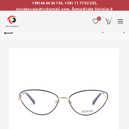
+38164 64 56 133
,
+381 11 77 02 232
,
ocnakucajevtic@gmail.com, Šumadijske Divizije 8
0
0