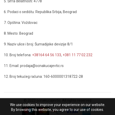
5. Šifra delatnosti: 4778
6. Podaci o sedištu: Republika Srbija, Beograd
7. Opština: Voždovac
8. Mesto: Beograd
9. Naziv ulice i broj: Šumadijske devizije 8/1
10. Broj telefona:
+38164 64 56 133
,
+381 11 77 02 232
11. Email: prodaja@ocnakucajevtic.rs
12. Broj tekućeg računa: 160-6000001318722-28
© 2023 ocnakucajevtic. All rights reserved
We use cookies to improve your experience on our website.
By browsing this website, you agree to our use of cookies.