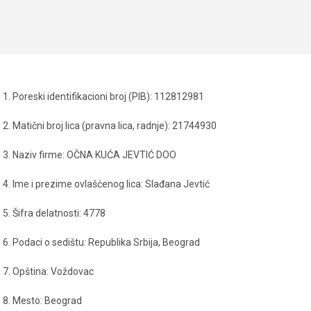
1. Poreski identifikacioni broj (PIB): 112812981
2. Matični broj lica (pravna lica, radnje): 21744930
3. Naziv firme: OČNA KUĆA JEVTIĆ DOO
4. Ime i prezime ovlašćenog lica: Slađana Jevtić
5. Šifra delatnosti: 4778
6. Podaci o sedištu: Republika Srbija, Beograd
7. Opština: Voždovac
8. Mesto: Beograd