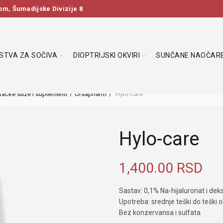
m, Šumadijske Divizije 8
DSTVA ZA SOČIVA
DIOPTRIJSKI OKVIRI
SUNČANE NAOČAR
tačke suze i suplementi
Ursapharm
Hylo-care
Hylo-care
1,400.00
RSD
Sastav: 0,1% Na-hijaluronat i de
Upotreba: srednje teški do teški ob
Bez konzervansa i sulfata