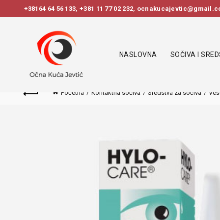
+38164 64 56 133
,
+381 11 77 02 232
, ocnakucajevtic@gmail.co
NASLOVNA
SOČIVA I SRE
Početna
Kontaktna sočiva
Sredstva za sočiva
Veš