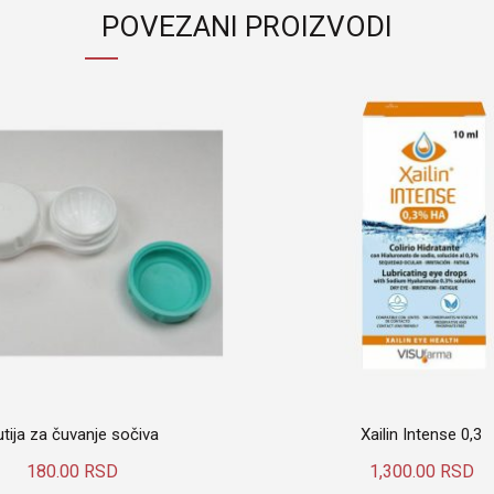
Ove veštačke suze u svom sastav
POVEZANI PROIZVODI
koriste se kod srednjih do umereno
Kategorije:
Ursapharm
,
Veštač
Oznake:
arteficial tears
,
bez ko
Hylo-care
,
Hylocare
,
medicinsk
simptomi suvog oka
,
sočiva
,
s
vlažnost
,
zdravo oko
utija za čuvanje sočiva
Xailin Intense 0,3
180.00
RSD
1,300.00
RSD