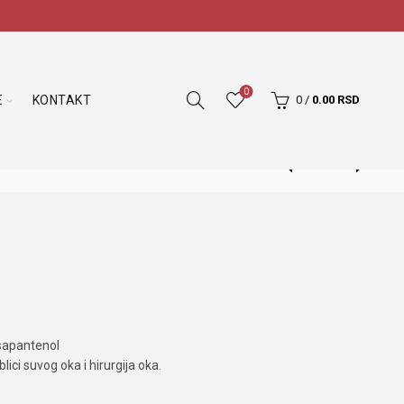
0
E
KONTAKT
0
/
0.00
RSD
ksapantenol
lici suvog oka i hirurgija oka.