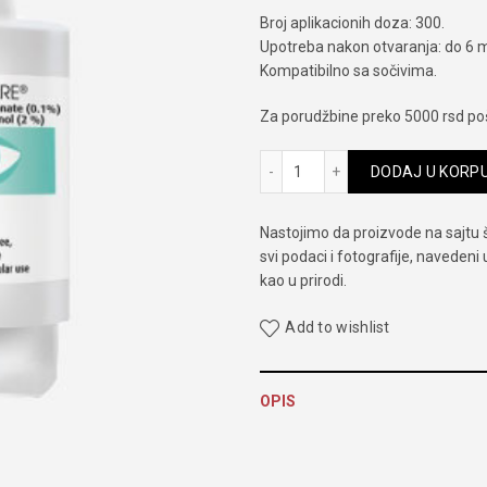
Broj aplikacionih doza: 300.
Upotreba nakon otvaranja: do 6 
Kompatibilno sa sočivima.
Za porudžbine preko 5000 rsd poš
Hylo-care količina
DODAJ U KORP
Nastojimo da proizvode na sajtu 
svi podaci i fotografije, navedeni
kao u prirodi.
Add to wishlist
OPIS
Hylo-care je medicisnko sredstvo