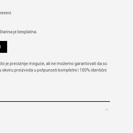
meseci.
tarina je besplatna.
U
što je preciznije moguće, ali ne možemo garantovati da su
 u okviru proizvoda u potpunosti kompletni i 100% identični
 koje se koristi za ublažavnje simptoma suvog oka.