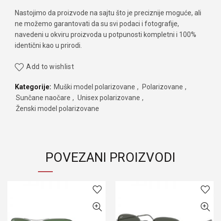
Nastojimo da proizvode na sajtu što je preciznije moguće, ali
ne možemo garantovati da su svi podaci i fotografije,
navedeni u okviru proizvoda u potpunosti kompletni i 100%
identični kao u prirodi.
Add to wishlist
Kategorije:
Muški model polarizovane
,
Polarizovane
,
Sunčane naočare
,
Unisex polarizovane
,
Ženski model polarizovane
POVEZANI PROIZVODI