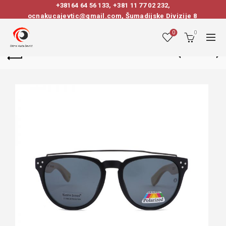
+38164 64 56 133
,
+381 11 77 02 232
,
ocnakucajevtic@gmail.com, Šumadijske Divizije 8
0
0