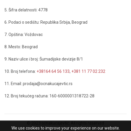
5. Šifra delatnosti: 4778
6. Podaci o sedištu: Republika Srbija, Beograd
7. Opština: Voždovac
8. Mesto: Beograd
9. Naziv ulice i broj: Šumadijske devizije 8/1
10. Broj telefona:
+38164 64 56 133
,
+381 11 77 02 232
11. Email: prodaja@ocnakucajevtic.rs
12. Broj tekućeg računa: 160-6000001318722-28
© 2023 ocnakucajevtic. All rights reserved
We use cookies to improve your experience on our website.