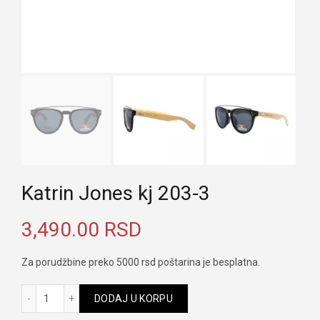
Katrin Jones kj 203-3
3,490.00
RSD
Za porudžbine preko 5000 rsd poštarina je besplatna.
Katrin Jones kj 203-3 količina
DODAJ U KORPU