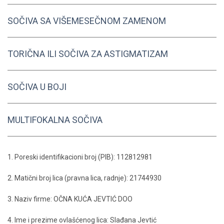
SOČIVA SA VIŠEMESEČNOM ZAMENOM
TORIČNA ILI SOČIVA ZA ASTIGMATIZAM
SOČIVA U BOJI
MULTIFOKALNA SOČIVA
1. Poreski identifikacioni broj (PIB): 112812981
2. Matični broj lica (pravna lica, radnje): 21744930
3. Naziv firme: OČNA KUĆA JEVTIĆ DOO
4. Ime i prezime ovlašćenog lica: Slađana Jevtić