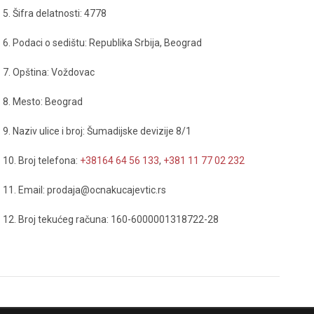
5. Šifra delatnosti: 4778
6. Podaci o sedištu: Republika Srbija, Beograd
7. Opština: Voždovac
8. Mesto: Beograd
9. Naziv ulice i broj: Šumadijske devizije 8/1
10. Broj telefona:
+38164 64 56 133
,
+381 11 77 02 232
11. Email: prodaja@ocnakucajevtic.rs
12. Broj tekućeg računa: 160-6000001318722-28