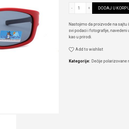
King Pinguin T 1932 C1 koli
DODAJ U KORP
Nastojimo da proizvode na sajtu 
svi podaci i fotografije, navedeni
kao u prirodi.
Add to wishlist
Kategorije:
Dečije polarizovane