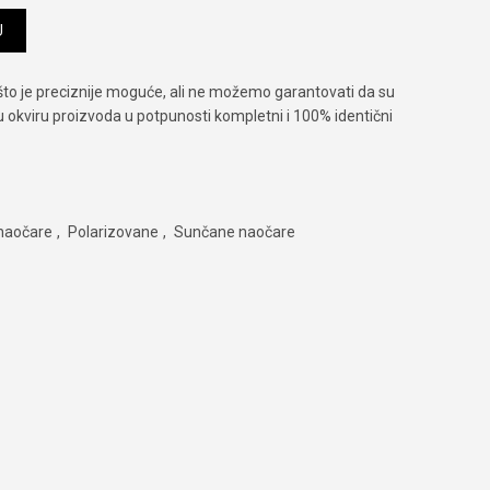
čina
U
što je preciznije moguće, ali ne možemo garantovati da su
 u okviru proizvoda u potpunosti kompletni i 100% identični
 naočare
,
Polarizovane
,
Sunčane naočare