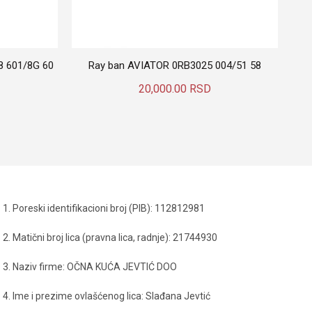
8 601/8G 60
Ray ban AVIATOR 0RB3025 004/51 58
20,000.00
RSD
Dodaj U Korpu
1. Poreski identifikacioni broj (PIB): 112812981
2. Matični broj lica (pravna lica, radnje): 21744930
3. Naziv firme: OČNA KUĆA JEVTIĆ DOO
4. Ime i prezime ovlašćenog lica: Slađana Jevtić