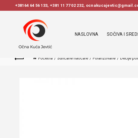
+38164 64 56 133
,
+381 11 77 02 232
, ocnakucajevtic@gmail.co
NASLOVNA
SOČIVA I SRE
Početna
Sunčane naočare
Polarizovane
Dečije po