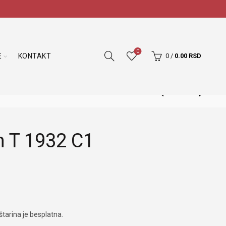
0
E
KONTAKT
0
/
0.00
RSD
n T 1932 C1
tarina je besplatna.