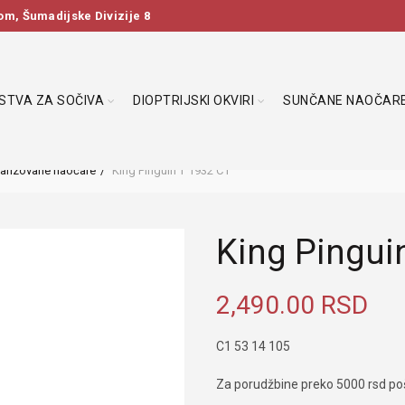
m, Šumadijske Divizije 8
DSTVA ZA SOČIVA
DIOPTRIJSKI OKVIRI
SUNČANE NAOČAR
larizovane naočare
King Pinguin T 1932 C1
King Pingui
2,490.00
RSD
C1 53 14 105
Za porudžbine preko 5000 rsd poš