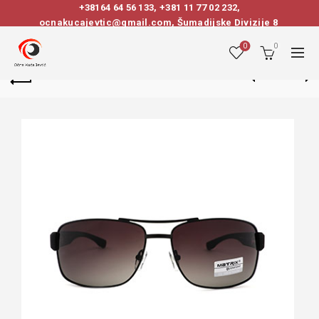
+38164 64 56 133
,
+381 11 77 02 232
,
ocnakucajevtic@gmail.com, Šumadijske Divizije 8
0
0