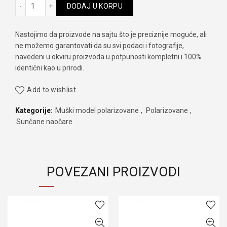
Matrix mt 8497 C18 količina
DODAJ U KORPU
Nastojimo da proizvode na sajtu što je preciznije moguće, ali
ne možemo garantovati da su svi podaci i fotografije,
navedeni u okviru proizvoda u potpunosti kompletni i 100%
identični kao u prirodi.
Add to wishlist
Kategorije:
Muški model polarizovane
,
Polarizovane
,
Sunčane naočare
POVEZANI PROIZVODI