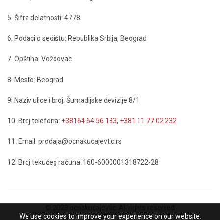
5. Šifra delatnosti: 4778
6. Podaci o sedištu: Republika Srbija, Beograd
7. Opština: Voždovac
8. Mesto: Beograd
9. Naziv ulice i broj: Šumadijske devizije 8/1
10. Broj telefona:
+38164 64 56 133
,
+381 11 77 02 232
11. Email: prodaja@ocnakucajevtic.rs
12. Broj tekućeg računa: 160-6000001318722-28
© 2023 ocnakucajevtic. All rights reserved
We use cookies to improve your experience on our website.