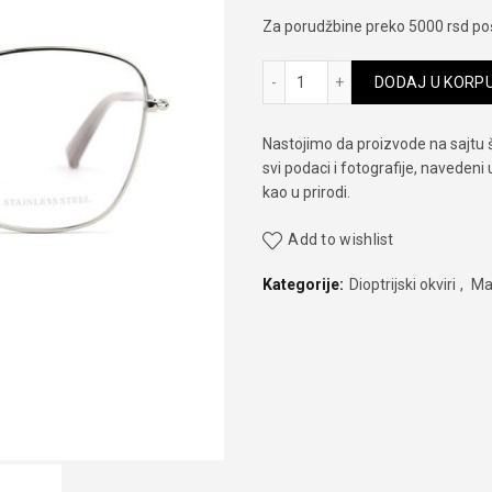
Za porudžbine preko 5000 rsd poš
Max Mara 1396 3YG 140 kol
DODAJ U KORP
Nastojimo da proizvode na sajtu 
svi podaci i fotografije, navedeni
kao u prirodi.
Add to wishlist
Kategorije:
Dioptrijski okviri
,
Ma