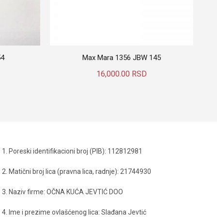
54
Max Mara 1356 JBW 145
16,000.00
RSD
Dodaj U Korpu
1. Poreski identifikacioni broj (PIB): 112812981
2. Matični broj lica (pravna lica, radnje): 21744930
3. Naziv firme: OČNA KUĆA JEVTIĆ DOO
4. Ime i prezime ovlašćenog lica: Slađana Jevtić