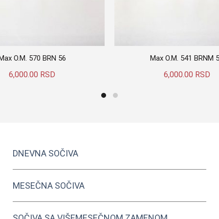
Max O.M. 570 BRN 56
Max O.M. 541 BRNM 
6,000.00
RSD
6,000.00
RSD
Dodaj U Korpu
Dodaj U Korpu
DNEVNA SOČIVA
MESEČNA SOČIVA
SOČIVA SA VIŠEMESEČNOM ZAMENOM