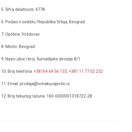
5. Šifra delatnosti: 4778
6. Podaci o sedištu: Republika Srbija, Beograd
7. Opština: Voždovac
8. Mesto: Beograd
9. Naziv ulice i broj: Šumadijske devizije 8/1
10. Broj telefona:
+38164 64 56 133
,
+381 11 77 02 232
11. Email: prodaja@ocnakucajevtic.rs
12. Broj tekućeg računa: 160-6000001318722-28