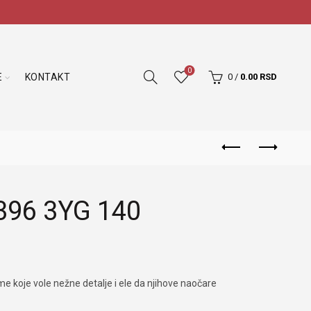
0
E
KONTAKT
0
/
0.00
RSD
396 3YG 140
ame koje vole nežne detalje i ele da njihove naočare