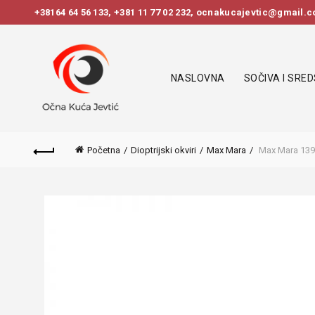
+38164 64 56 133
,
+381 11 77 02 232
, ocnakucajevtic@gmail.co
NASLOVNA
SOČIVA I SRE
Početna
Dioptrijski okviri
Max Mara
Max Mara 139