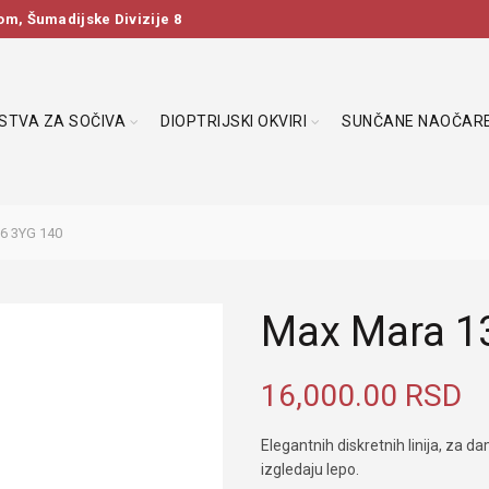
m, Šumadijske Divizije 8
DSTVA ZA SOČIVA
DIOPTRIJSKI OKVIRI
SUNČANE NAOČAR
6 3YG 140
Max Mara 1
16,000.00
RSD
Elegantnih diskretnih linija, za d
izgledaju lepo.