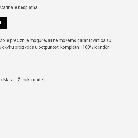
tarina je besplatna.
ičina
U
što je preciznije moguće, ali ne možemo garantovati da su
 u okviru proizvoda u potpunosti kompletni i 100% identični
x Mara
,
Ženski modeli