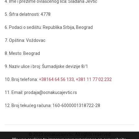
4. Ime i prezime ovlašćenog lica: Slađana Jevtić
5. Šifra delatnosti: 4778
6. Podaci o sedištu: Republika Srbija, Beograd
7. Opština: Voždovac
8. Mesto: Beograd
9. Naziv ulice i broj: Šumadijske devizije 8/1
10. Broj telefona:
+38164 64 56 133
,
+381 11 77 02 232
11. Email: prodaja@ocnakucajevtic.rs
12. Broj tekućeg računa: 160-6000001318722-28
© 2023 ocnakucajevtic. All rights reserved