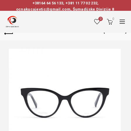
+38164 64 56 133
,
+381 11 77 02 232
,
ocnakucajevtic@gmail.com, Šumadijske Divizije 8
0
0