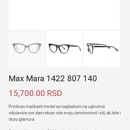
Max Mara 1422 807 140
15,700.00
RSD
Predivan mačkasti model sa naglaskom na uglovima
oduševiće sve dam ekoje vole svoju ženstevnost i stil, ali žele i
dozu glamura.