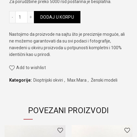
Za porudžbine preko 5000 rsd poštarina je besplatna.
Max Mara 1422 807 140 količina
DODAJ U KORPU
Nastojimo da proizvode na sajtu što je preciznije moguće, ali
ne možemo garantovati da su svi podaci i fotografije,
navedeni u okviru proizvoda u potpunosti kompletni i 100%
identični kao u prirodi.
Add to wishlist
Kategorije:
Dioptrijski okviri
,
Max Mara
,
Ženski modeli
POVEZANI PROIZVODI