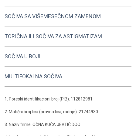
SOČIVA SA VIŠEMESEČNOM ZAMENOM
TORIČNA ILI SOČIVA ZA ASTIGMATIZAM
SOČIVA U BOJI
MULTIFOKALNA SOČIVA
1. Poreski identifikacioni broj (PIB): 112812981
2. Matični broj lica (pravna lica, radnje): 21744930
3. Naziv firme: OČNA KUĆA JEVTIĆ DOO