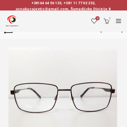
+38164 64 56 133
,
+381 11 77 02 232
,
ocnakucajevtic@gmail.com, Šumadijske Divizije 8
0
0