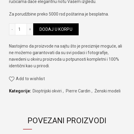
ručicama daće elegantnu notu Vašem izgledu.
Za porudžbine preko 5000 rsd poštarina je besplatna.
Pierre Cardin P.C. 8860 IBJ BY SAFILO 140 količina
DODAJ U KORPU
Nastojimo da proizvode na sajtu što je preciznije moguće, ali
ne možemo garantovati da su svi podaci i fotografije,
navedeni u okviru proizvoda u potpunosti kompletni i 100%
identični kao u prirodi.
Add to wishlist
Kategorije:
Dioptrijski okviri
,
Pierre Cardin
,
Ženski modeli
POVEZANI PROIZVODI