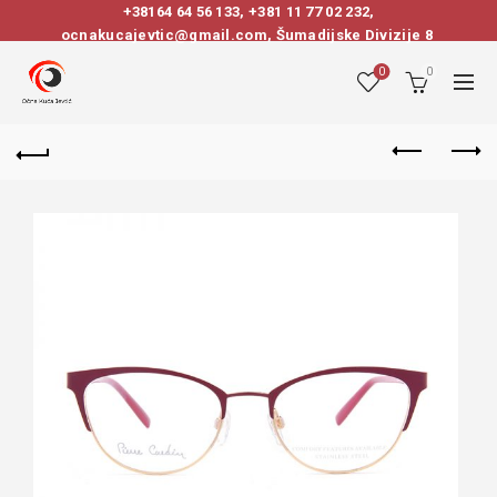
+38164 64 56 133
,
+381 11 77 02 232
,
ocnakucajevtic@gmail.com, Šumadijske Divizije 8
0
0