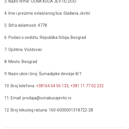
3. Naziv firme: OČNA KUĆA JEVTIĆ DOO
4. Ime i prezime ovlašćenog lica: Slađana Jevtić
5. Šifra delatnosti: 4778
6. Podaci o sedištu: Republika Srbija, Beograd
7. Opština: Voždovac
8. Mesto: Beograd
9. Naziv ulice i broj: Šumadijske devizije 8/1
10. Broj telefona:
+38164 64 56 133
,
+381 11 77 02 232
11. Email: prodaja@ocnakucajevtic.rs
12. Broj tekućeg računa: 160-6000001318722-28