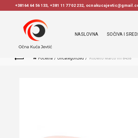
+38164 64 56 133
,
+381 11 77 02 232
, ocnakucajevtic@gmail.co
NASLOVNA
SOČIVA I SRE
Početna
Uncategorized
Roberto Marco rm 8438