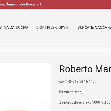
m, Šumadijske Divizije 8
DSTVA ZA SOČIVA
DIOPTRIJSKI OKVIRI
SUNČANE NAOČAR
Roberto Ma
col. 172-G13 58 16 140
Nema na stanju
Za porudžbine preko 5000 rsd poš