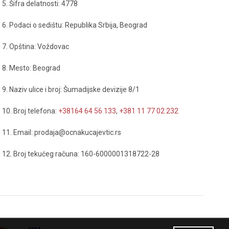
5. Šifra delatnosti: 4778
6. Podaci o sedištu: Republika Srbija, Beograd
7. Opština: Voždovac
8. Mesto: Beograd
9. Naziv ulice i broj: Šumadijske devizije 8/1
10. Broj telefona:
+38164 64 56 133
,
+381 11 77 02 232
11. Email: prodaja@ocnakucajevtic.rs
12. Broj tekućeg računa: 160-6000001318722-28