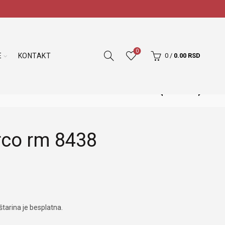
0
E
KONTAKT
0
/
0.00
RSD
rco rm 8438
tarina je besplatna.