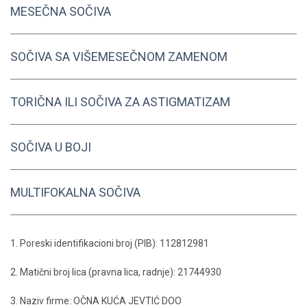
MESEČNA SOČIVA
SOČIVA SA VIŠEMESEČNOM ZAMENOM
TORIČNA ILI SOČIVA ZA ASTIGMATIZAM
SOČIVA U BOJI
MULTIFOKALNA SOČIVA
1. Poreski identifikacioni broj (PIB): 112812981
2. Matični broj lica (pravna lica, radnje): 21744930
3. Naziv firme: OČNA KUĆA JEVTIĆ DOO