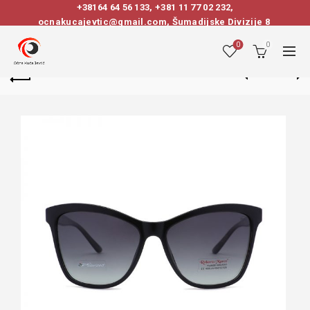
+38164 64 56 133
,
+381 11 77 02 232
,
ocnakucajevtic@gmail.com, Šumadijske Divizije 8
0
0