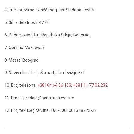
4. Ime i prezime ovlašćenog lica: Slađana Jevtić
5. Šifra delatnosti: 4778
6. Podaci o sedištu: Republika Srbija, Beograd
7. Opština: Voždovac
8. Mesto: Beograd
9. Naziv ulice i broj: Šumadijske devizije 8/1
10. Broj telefona:
+38164 64 56 133
,
+381 11 77 02 232
11. Email: prodaja@ocnakucajevtic.rs
12. Broj tekućeg računa: 160-6000001318722-28