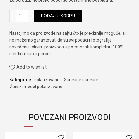
Za porudžbine preko 5000 rsd poštarina je besplatna.
Roberto Marco rm 8498 col. 107-G4 količina
DODAJ U KORPU
Nastojimo da proizvode na sajtu što je preciznije moguće, ali
ne možemo garantovati da su svi podaci i fotografije,
navedeni u okviru proizvoda u potpunosti kompletni i 100%
identični kao u prirodi.
Add to wishlist
Kategorije:
Polarizovane
,
Sunčane naočare
,
Ženski model polarizovane
POVEZANI PROIZVODI