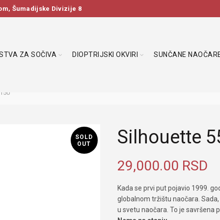
m, Šumadijske Divizije 8
DSTVA ZA SOČIVA
DIOPTRIJSKI OKVIRI
SUNČANE NAOČAR
 150
Silhouette 
SOLD
OUT
29,000.00
RSD
Kada se prvi put pojavio 1999. go
globalnom tržištu naočara. Sada, 
u svetu naočara. To je savršena p