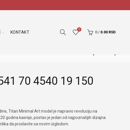
0
E
KONTAKT
0
/
0.00
RSD
5541 70 4540 19 150
dine, Titan Minimal Art model je napravio revoluciju na
20 godina kasnije, postao je jedan od najpoznatijih dizajna
rilika da proslavite sa novim izgledom.