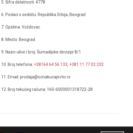
5. Šifra delatnosti: 4778
6. Podaci o sedištu: Republika Srbija, Beograd
7. Opština: Voždovac
8. Mesto: Beograd
9. Naziv ulice i broj: Šumadijske devizije 8/1
10. Broj telefona:
+38164 64 56 133
,
+381 11 77 02 232
11. Email: prodaja@ocnakucajevtic.rs
12. Broj tekućeg računa: 160-6000001318722-28