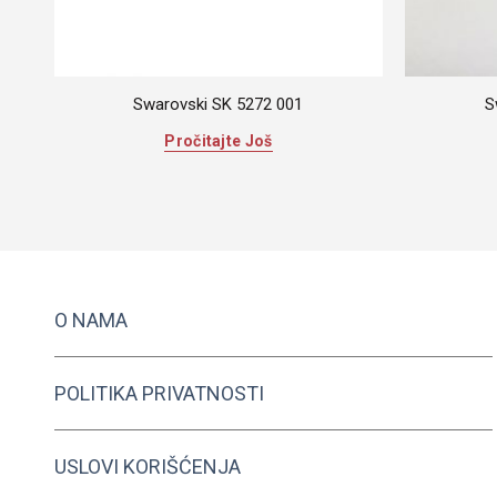
Swarovski SK 5272 001
S
Pročitajte Još
O NAMA
POLITIKA PRIVATNOSTI
USLOVI KORIŠĆENJA