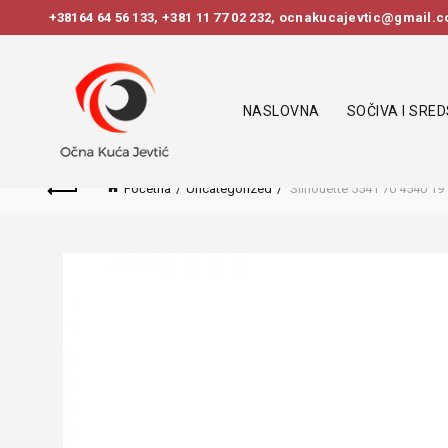
+38164 64 56 133
,
+381 11 77 02 232
, ocnakucajevtic@gmail.co
NASLOVNA
SOČIVA I SRE
Početna
Uncategorized
Silhouette 5541 70 4540 19