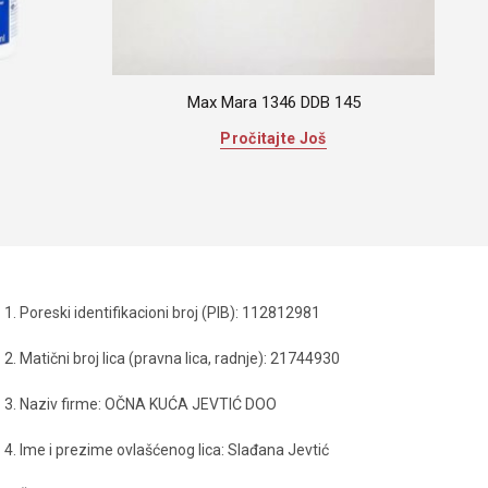
Max Mara 1346 DDB 145
Pročitajte Još
1. Poreski identifikacioni broj (PIB): 112812981
2. Matični broj lica (pravna lica, radnje): 21744930
3. Naziv firme: OČNA KUĆA JEVTIĆ DOO
4. Ime i prezime ovlašćenog lica: Slađana Jevtić