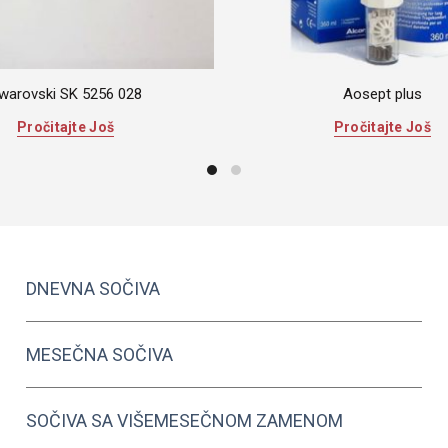
warovski SK 5256 028
Aosept plus
Pročitajte Još
Pročitajte Još
DNEVNA SOČIVA
MESEČNA SOČIVA
SOČIVA SA VIŠEMESEČNOM ZAMENOM