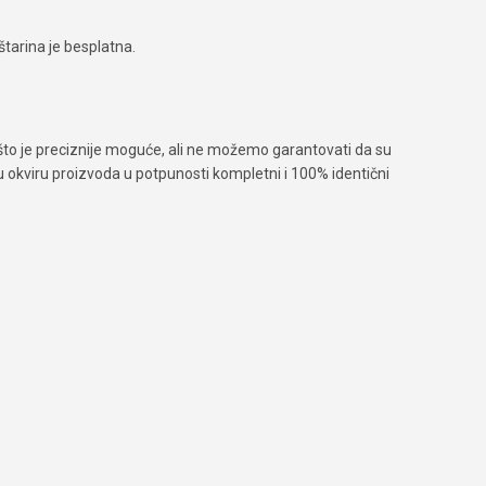
tarina je besplatna.
što je preciznije moguće, ali ne možemo garantovati da su
 u okviru proizvoda u potpunosti kompletni i 100% identični