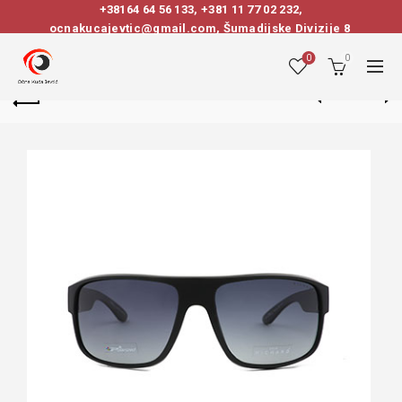
+38164 64 56 133
,
+381 11 77 02 232
,
ocnakucajevtic@gmail.com, Šumadijske Divizije 8
0
0