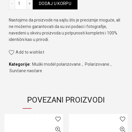
Thom Richard tr 9025 količina
DODAJ U KORPU
Nastojimo da proizvode na sajtu što je preciznije moguće, ali
ne možemo garantovati da su svi podaci i fotografije,
navedeni u okviru proizvoda u potpunosti kompletni i 100%
identični kao u prirodi.
Add to wishlist
Kategorije:
Muški model polarizovane
,
Polarizovane
,
Sunčane naočare
POVEZANI PROIZVODI