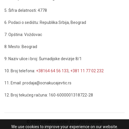
5. Šifra delatnosti: 4778
6. Podaci o sedištu: Republika Srbija, Beograd
7. Opština: Voždovac
8. Mesto: Beograd
9. Naziv ulice i broj: Šumadijske devizije 8/1
10. Broj telefona:
+38164 64 56 133
,
+381 11 77 02 232
11. Email: prodaja@ocnakucajevtic.rs
12. Broj tekućeg računa: 160-6000001318722-28
© 2023 ocnakucajevtic. All rights reserved
We use cookies to improve your experience on our website.