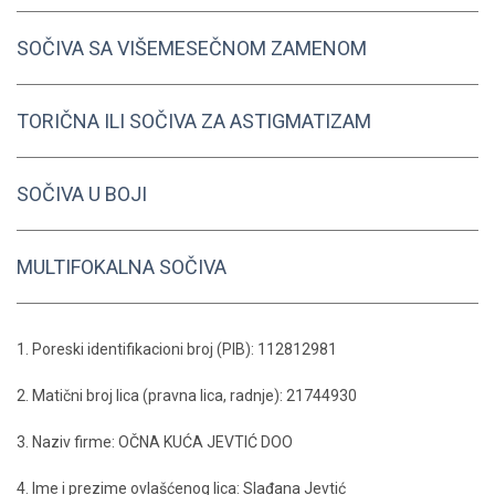
SOČIVA SA VIŠEMESEČNOM ZAMENOM
TORIČNA ILI SOČIVA ZA ASTIGMATIZAM
SOČIVA U BOJI
MULTIFOKALNA SOČIVA
1. Poreski identifikacioni broj (PIB): 112812981
2. Matični broj lica (pravna lica, radnje): 21744930
3. Naziv firme: OČNA KUĆA JEVTIĆ DOO
4. Ime i prezime ovlašćenog lica: Slađana Jevtić