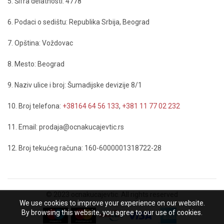
5. Šifra delatnosti: 4778
6. Podaci o sedištu: Republika Srbija, Beograd
7. Opština: Voždovac
8. Mesto: Beograd
9. Naziv ulice i broj: Šumadijske devizije 8/1
10. Broj telefona:
+38164 64 56 133
,
+381 11 77 02 232
11. Email: prodaja@ocnakucajevtic.rs
12. Broj tekućeg računa: 160-6000001318722-28
© 2023 ocnakucajevtic. All rights reserved
We use cookies to improve your experience on our website.
By browsing this website, you agree to our use of cookies.