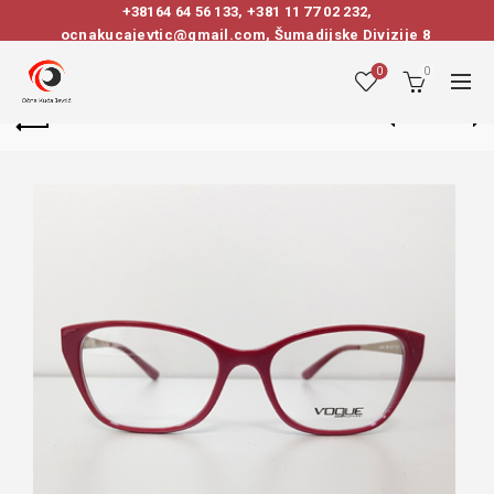
+38164 64 56 133
,
+381 11 77 02 232
,
ocnakucajevtic@gmail.com, Šumadijske Divizije 8
0
0