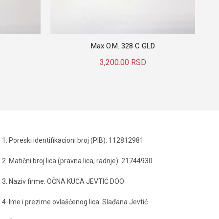
Max O.M. 328 C GLD
3,200.00
RSD
Dodaj U Korpu
1. Poreski identifikacioni broj (PIB): 112812981
2. Matični broj lica (pravna lica, radnje): 21744930
3. Naziv firme: OČNA KUĆA JEVTIĆ DOO
4. Ime i prezime ovlašćenog lica: Slađana Jevtić