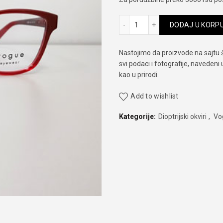
Vogue VO 2998 2348 količi
DODAJ U KORP
Nastojimo da proizvode na sajtu 
svi podaci i fotografije, navedeni
kao u prirodi.
Add to wishlist
Kategorije:
Dioptrijski okviri
,
Vo