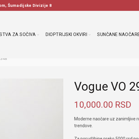
m, Šumadijske Divizije 8
DSTVA ZA SOČIVA
DIOPTRIJSKI OKVIRI
SUNČANE NAOČAR
2348
Vogue VO 2
10,000.00
RSD
Moderne naočare uz zanimljive r
trendove.
Za porudžbine preko 5000 rsd poš