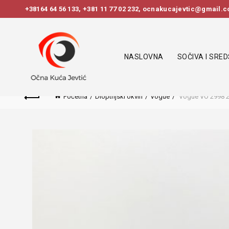
+38164 64 56 133
,
+381 11 77 02 232
, ocnakucajevtic@gmail.co
NASLOVNA
SOČIVA I SRE
Početna
Dioptrijski okviri
Vogue
Vogue VO 2998 