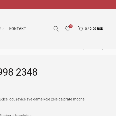
0
E
KONTAKT
0
/
0.00
RSD
998 2348
učice, oduševiće sve dame koje žele da prate modne
tarina je besplatna.