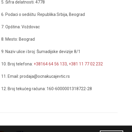
5. Šifra delatnosti: 4778
6. Podaci o sedištu: Republika Srbija, Beograd
7. Opština: Voždovac
8. Mesto: Beograd
9. Naziv ulice i broj: Šumadijske devizije 8/1
10. Broj telefona:
+38164 64 56 133
,
+381 11 77 02 232
11. Email: prodaja@ocnakucajevtic.rs
12. Broj tekućeg računa: 160-6000001318722-28