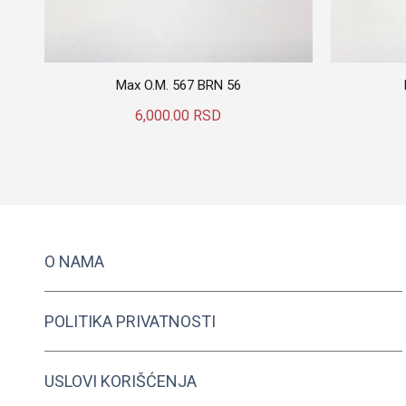
Max O.M. 567 BRN 56
6,000.00
RSD
Dodaj U Korpu
O NAMA
POLITIKA PRIVATNOSTI
USLOVI KORIŠĆENJA