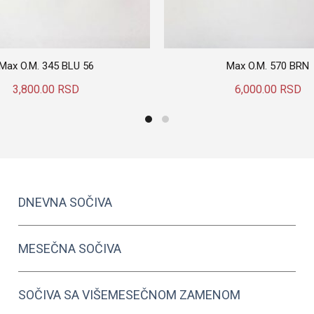
Max O.M. 345 BLU 56
Max O.M. 570 BRN
3,800.00
RSD
6,000.00
RSD
Dodaj U Korpu
Dodaj U Korpu
DNEVNA SOČIVA
MESEČNA SOČIVA
SOČIVA SA VIŠEMESEČNOM ZAMENOM