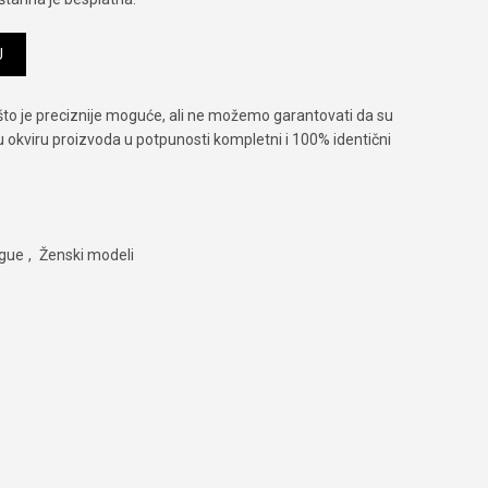
na
U
što je preciznije moguće, ali ne možemo garantovati da su
 u okviru proizvoda u potpunosti kompletni i 100% identični
gue
,
Ženski modeli