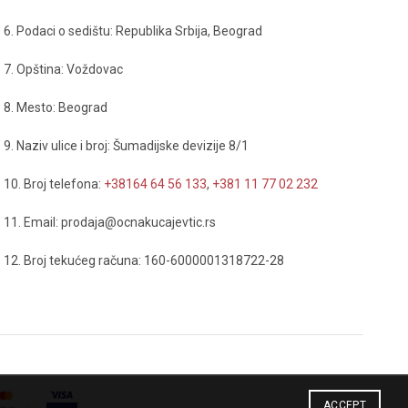
6. Podaci o sedištu: Republika Srbija, Beograd
7. Opština: Voždovac
8. Mesto: Beograd
9. Naziv ulice i broj: Šumadijske devizije 8/1
10. Broj telefona:
+38164 64 56 133
,
+381 11 77 02 232
11. Email: prodaja@ocnakucajevtic.rs
12. Broj tekućeg računa: 160-6000001318722-28
ACCEPT