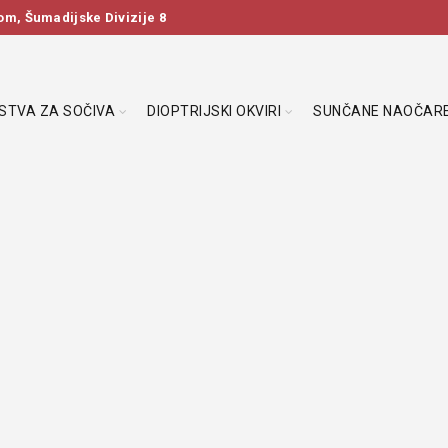
m, Šumadijske Divizije 8
DSTVA ZA SOČIVA
DIOPTRIJSKI OKVIRI
SUNČANE NAOČAR