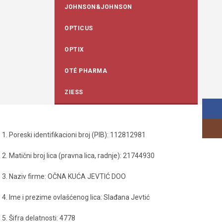
JOHNSON&JOHNSON
OPTICUS
OPTIX
OTÉ PHARMA
ZIESS
Face
Insta
1. Poreski identifikacioni broj (PIB): 112812981
2. Matični broj lica (pravna lica, radnje): 21744930
3. Naziv firme: OČNA KUĆA JEVTIĆ DOO
4. Ime i prezime ovlašćenog lica: Slađana Jevtić
5. Šifra delatnosti: 4778