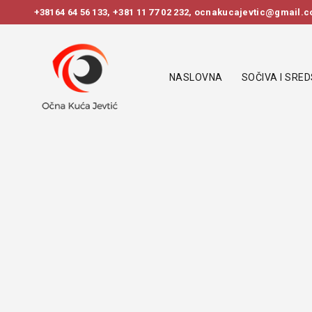
+38164 64 56 133
,
+381 11 77 02 232
, ocnakucajevtic@gmail.co
NASLOVNA
SOČIVA I SRE