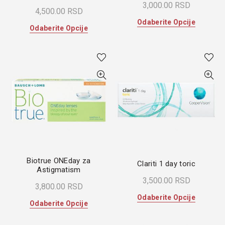
3,000.00
RSD
4,500.00
RSD
Ovaj
Odaberite Opcije
Ovaj
Odaberite Opcije
proizvod
proizvod
ima
ima
više
više
varijanti.
varijanti.
Opcije
Opcije
mogu
mogu
biti
biti
izabrane
izabrane
na
na
stranici
stranici
proizvoda
proizvoda.
Biotrue ONEday za
Clariti 1 day toric
Astigmatism
3,500.00
RSD
3,800.00
RSD
Ovaj
Odaberite Opcije
Ovaj
Odaberite Opcije
proizvod
proizvod
ima