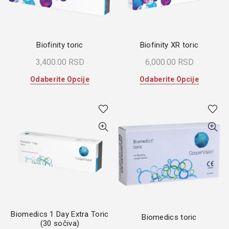
na
stranici
stranici
proizvoda.
proizvoda
Biofinity toric
Biofinity XR toric
3,400.00
RSD
6,000.00
RSD
Ovaj
Ovaj
Odaberite Opcije
Odaberite Opcije
proizvod
proizvod
ima
ima
više
više
varijanti.
varijanti.
Opcije
Opcije
mogu
mogu
biti
biti
izabrane
izabrane
na
na
stranici
stranici
proizvoda.
proizvoda
Biomedics 1 Day Extra Toric
Biomedics toric
(30 sočiva)