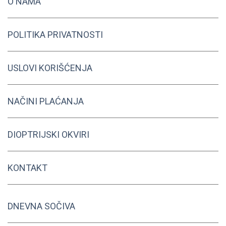
O NAMA
Opcije
Opcije
mogu
mogu
biti
biti
POLITIKA PRIVATNOSTI
izabrane
izabrane
na
na
stranici
stranici
USLOVI KORIŠĆENJA
proizvoda.
proizvoda
NAČINI PLAĆANJA
DIOPTRIJSKI OKVIRI
KONTAKT
DNEVNA SOČIVA