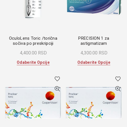
mogu
biti
biti
izabrane
izabrane
na
na
stranici
stranici
proizvoda.
proizvoda
OculoLens Toric /torična
PRECISION 1 za
sočiva po preskripciji
astigmatizam
4,400.00
RSD
4,300.00
RSD
Ovaj
Ovaj
Odaberite Opcije
Odaberite Opcije
proizvod
proizvod
ima
ima
više
više
varijanti.
varijanti.
Opcije
Opcije
mogu
mogu
biti
biti
izabrane
izabrane
na
na
stranici
stranici