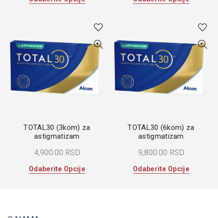
proizvod
proizvod
ima
ima
više
više
varijanti.
varijanti.
Opcije
Opcije
mogu
mogu
biti
biti
izabrane
izabrane
na
na
stranici
stranici
proizvoda.
proizvoda
TOTAL30 (3kom) za
TOTAL30 (6kom) za
astigmatizam
astigmatizam
4,900.00
RSD
9,800.00
RSD
Ovaj
Ovaj
Odaberite Opcije
Odaberite Opcije
proizvod
proizvod
ima
ima
više
više
varijanti.
varijanti.