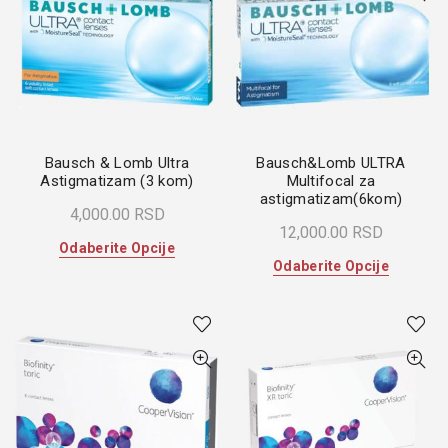
Opcije
mogu
mogu
biti
biti
izabrane
izabrane
na
na
stranici
stranici
proizvoda.
proizvoda
Bausch & Lomb Ultra
Bausch&Lomb ULTRA
Astigmatizam (3 kom)
Multifocal za
astigmatizam(6kom)
4,000.00
RSD
12,000.00
RSD
Ovaj
Odaberite Opcije
Ovaj
Odaberite Opcije
proizvod
proizvod
ima
ima
više
više
varijanti.
varijanti.
Opcije
Opcije
mogu
mogu
biti
biti
izabrane
izabrane
na