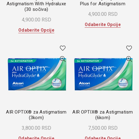
Astigmatism With Hydraluxe
Plus for Astigmatism
(30 sočiva)
4,900.00
RSD
4,900.00
RSD
Ovaj
Odaberite Opcije
Ovaj
Odaberite Opcije
proizvod
proizvod
ima
ima
više
više
varijanti.
varijanti.
Opcije
Opcije
mogu
mogu
biti
biti
izabrane
izabrane
na
na
stranici
stranici
proizvoda
proizvoda.
AIR OPTIX® za Astigmatism
AIR OPTIX® za Astigmatism
(3kom)
(6kom)
3,800.00
RSD
7,500.00
RSD
Ovaj
Ovaj
Odaberite Opcije
Odaberite Opcije