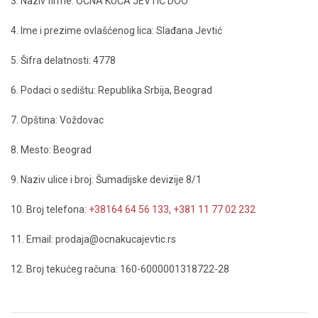
3. Naziv firme: OČNA KUĆA JEVTIĆ DOO
4. Ime i prezime ovlašćenog lica: Slađana Jevtić
5. Šifra delatnosti: 4778
6. Podaci o sedištu: Republika Srbija, Beograd
7. Opština: Voždovac
8. Mesto: Beograd
9. Naziv ulice i broj: Šumadijske devizije 8/1
10. Broj telefona:
+38164 64 56 133
,
+381 11 77 02 232
11. Email: prodaja@ocnakucajevtic.rs
12. Broj tekućeg računa: 160-6000001318722-28