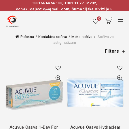
+38164 64 56 133
,
+381 11 77 02 232
,
ocnakucajevtic@gmail.com, Šumadijske Divizije 8
0
0
Početna
Kontaktna sočiva
Meka sočiva
Sočiva za
astigmatizam
Filters
Acuvue Oasys 1-Day For
Acuvue Oasys Hydraclear