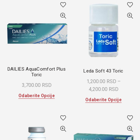
ima
više
više
varijanti.
varijanti.
Opcije
Opcije
mogu
mogu
biti
biti
izabrane
izabrane
na
na
stranici
stranici
proizvoda
proizvoda.
DAILIES AquaComfort Plus
Leda Soft 43 Toric
Toric
1,200.00
RSD
–
3,700.00
RSD
Raspon
4,200.00
RSD
Ovaj
Odaberite Opcije
cena:
Ovaj
Odaberite Opcije
proizvod
od
proizvod
ima
1,200.00
ima
više
do
više
varijanti.
varijanti.
4,200.00
Opcije
Opcije
mogu