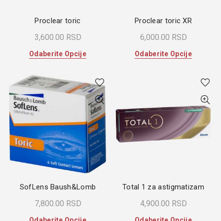
proizvoda.
proizvoda
Proclear toric
Proclear toric XR
3,600.00
RSD
6,000.00
RSD
Ovaj
Ovaj
Odaberite Opcije
Odaberite Opcije
proizvod
proizvod
ima
ima
više
više
varijanti.
varijanti.
Opcije
Opcije
mogu
mogu
biti
biti
izabrane
izabrane
na
na
stranici
stranici
proizvoda.
proizvoda
SofLens Baush&Lomb
Total 1 za astigmatizam
7,800.00
RSD
4,900.00
RSD
Ovaj
Ovaj
Odaberite Opcije
Odaberite Opcije