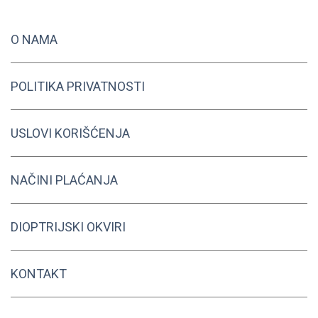
mogu
mogu
biti
biti
O NAMA
izabrane
izabrane
na
na
stranici
stranici
POLITIKA PRIVATNOSTI
proizvoda.
proizvod
USLOVI KORIŠĆENJA
NAČINI PLAĆANJA
DIOPTRIJSKI OKVIRI
KONTAKT