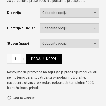
Za porudžbine preko 5000 rsd poštarina je besplatna.
Dioptrija
Dioptrija cilindra
Stepen (ugao)
Biotrue ONEday za Astigmatism količina
DODAJ U KORPU
Nastojimo da proizvode na sajtu što je preciznije moguće, ali
ne možemo garantovati da su svi podaci i fotografije,
navedeni u okviru proizvoda u potpunosti kompletni i 100%
identični kao u prirodi.
Add to wishlist