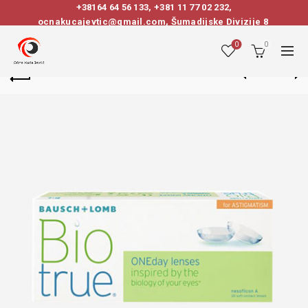
+38164 64 56 133
,
+381 11 77 02 232
,
ocnakucajevtic@gmail.com, Šumadijske Divizije 8
0
0