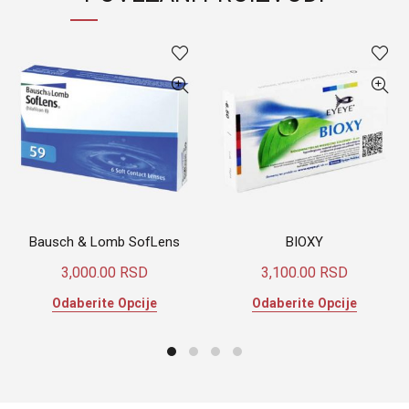
Bausch & Lomb SofLens
BIOXY
3,000.00
RSD
3,100.00
RSD
Ovaj
Ovaj
Odaberite Opcije
Odaberite Opcije
proizvod
proizvod
ima
ima
više
više
varijanti.
varijanti.
Opcije
Opcije