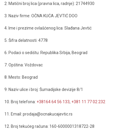
2. Matični broj lica (pravna lica, radnje): 21744930
3. Naziv firme: OČNA KUĆA JEVTIĆ DOO
4. Ime i prezime ovlašćenog lica: Slađana Jevtić
5. Šifra delatnosti: 4778
6. Podaci o sedištu: Republika Srbija, Beograd
7. Opština: Voždovac
8. Mesto: Beograd
9. Naziv ulice i broj: Šumadijske devizije 8/1
10. Broj telefona:
+38164 64 56 133
,
+381 11 77 02 232
11. Email: prodaja@ocnakucajevtic.rs
12. Broj tekućeg računa: 160-6000001318722-28