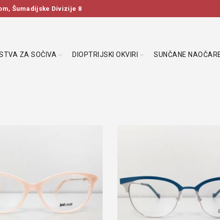
m, Šumadijske Divizije 8
DSTVA ZA SOČIVA
DIOPTRIJSKI OKVIRI
SUNČANE NAOČAR