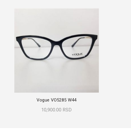
Vogue VO5285 W44
10,900.00
RSD
Dodaj U Korpu