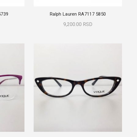
5739
Ralph Lauren RA7117 5850
9,200.00
RSD
Dodaj U Korpu