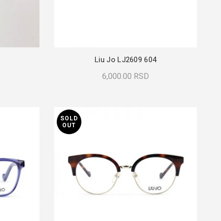
Liu Jo LJ2609 604
6,000.00
RSD
Pročitajte Još
SOLD
OUT