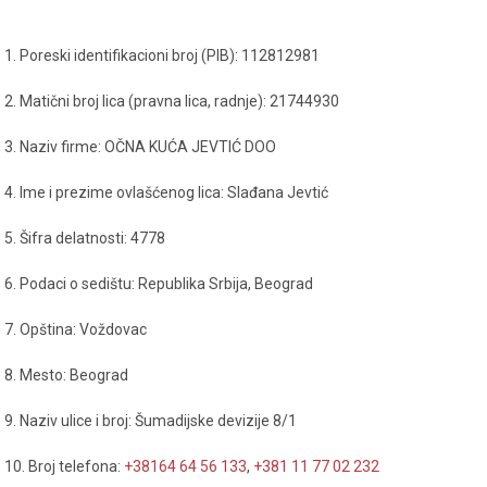
1. Poreski identifikacioni broj (PIB): 112812981
2. Matični broj lica (pravna lica, radnje): 21744930
3. Naziv firme: OČNA KUĆA JEVTIĆ DOO
4. Ime i prezime ovlašćenog lica: Slađana Jevtić
5. Šifra delatnosti: 4778
6. Podaci o sedištu: Republika Srbija, Beograd
7. Opština: Voždovac
8. Mesto: Beograd
9. Naziv ulice i broj: Šumadijske devizije 8/1
10. Broj telefona:
+38164 64 56 133
,
+381 11 77 02 232