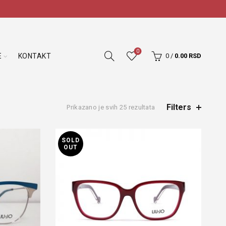
0
E
KONTAKT
0
/
0.00
RSD
Filters
Prikazano je svih 25 rezultata
SOLD
OUT