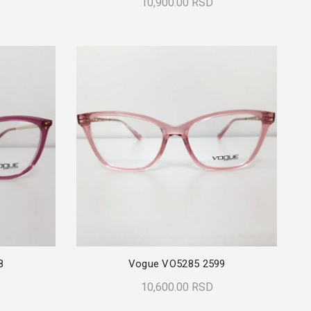
10,900.00
RSD
Dodaj U Korpu
8
Vogue VO5285 2599
10,600.00
RSD
Dodaj U Korpu