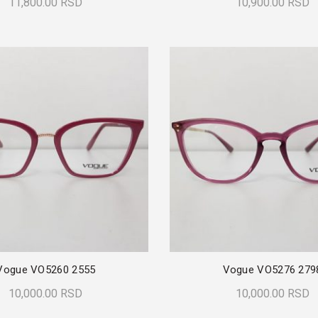
11,800.00
RSD
10,900.00
RSD
Dodaj U Korpu
Dodaj U Korpu
Vogue VO5260 2555
Vogue VO5276 279
10,000.00
RSD
10,000.00
RSD
Dodaj U Korpu
Dodaj U Korpu