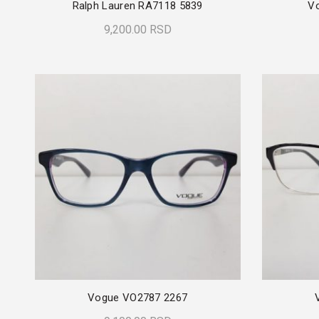
Ralph Lauren RA7118 5839
V
9,200.00
RSD
Dodaj U Korpu
Vogue VO2787 2267