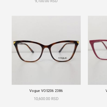
9,100.00
RSD
Dodaj U Korpu
Vogue VO5206 2386
10,600.00
RSD
Dodaj U Korpu