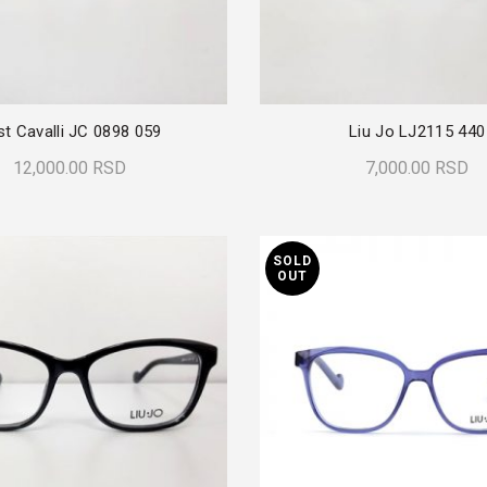
st Cavalli JC 0898 059
Liu Jo LJ2115 440
12,000.00
RSD
7,000.00
RSD
Dodaj U Korpu
Dodaj U Korpu
SOLD
OUT