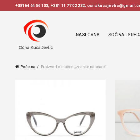
+38164 64 56 133
,
+381 11 77 02 232
, ocnakucajevtic@gmail.co
NASLOVNA
SOČIVA I SRE
Početna
Proizvod označen „zenske naocare“