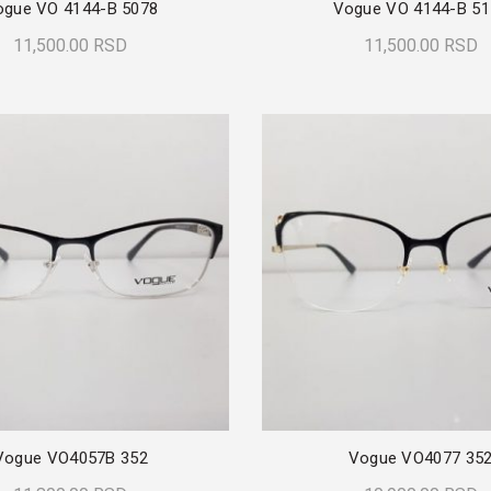
ogue VO 4144-B 5078
Vogue VO 4144-B 51
11,500.00
RSD
11,500.00
RSD
Dodaj U Korpu
Dodaj U Korpu
Vogue VO4057B 352
Vogue VO4077 35