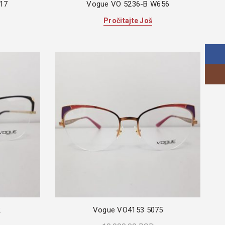
17
Vogue VO 5236-B W656
Pročitajte Još
Face
Insta
2
Vogue VO4153 5075