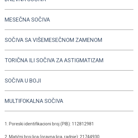
MESEČNA SOČIVA
SOČIVA SA VIŠEMESEČNOM ZAMENOM
TORIČNA ILI SOČIVA ZA ASTIGMATIZAM
SOČIVA U BOJI
MULTIFOKALNA SOČIVA
1. Poreski identifikacioni broj (PIB): 112812981
2. Matični broj lica (pravna lica, radnje): 21744930