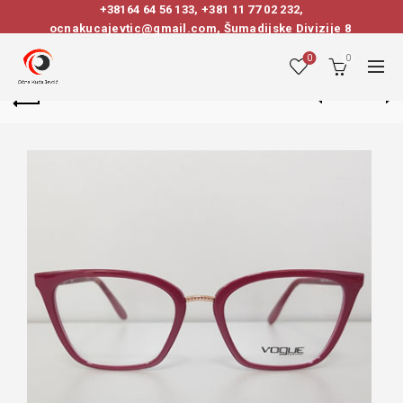
+38164 64 56 133
,
+381 11 77 02 232
,
ocnakucajevtic@gmail.com, Šumadijske Divizije 8
0
0