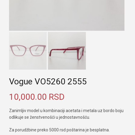
Vogue VO5260 2555
10,000.00
RSD
Zanimljiv model u kombinaciji acetata i metala uz bordo boju
odlikuje se ženstvenošći u jednostavnošću.
Za porudžbine preko 5000 rsd poštarina je besplatna.