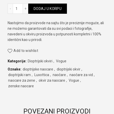
Vogue VO5260 2555 količina
DODAJ U KORPU
Nastojimo da proizvode na sajtu što je preciznije moguće, ali
ne možemo garantovati da su svi podaci i fotografije,
navedeni u okviru proizvoda u potpunosti kompletni i 100%
identični kao u prirodi.
Add to wishlist
Kategorije:
Dioptrijski okviri
,
Vogue
Oznake:
dioptrijske naocare
,
dioptrijski okvir
,
dioptrijski ram
,
Luxottica
,
naočare
,
naočare za vid
,
naocare za zene
,
okvir za naocare
,
Vogue
,
zenske naocare
POVEZANI PROIZVODI