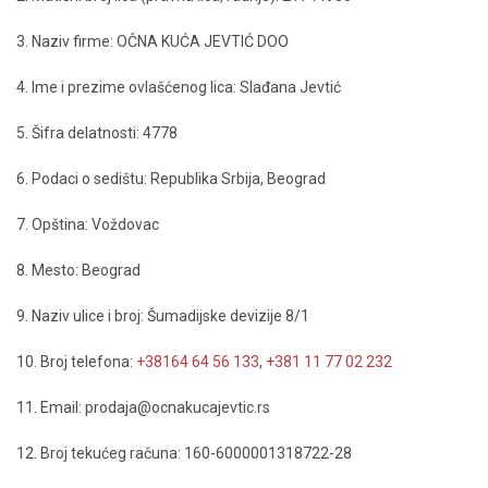
3. Naziv firme: OČNA KUĆA JEVTIĆ DOO
4. Ime i prezime ovlašćenog lica: Slađana Jevtić
5. Šifra delatnosti: 4778
6. Podaci o sedištu: Republika Srbija, Beograd
7. Opština: Voždovac
8. Mesto: Beograd
9. Naziv ulice i broj: Šumadijske devizije 8/1
10. Broj telefona:
+38164 64 56 133
,
+381 11 77 02 232
11. Email: prodaja@ocnakucajevtic.rs
12. Broj tekućeg računa: 160-6000001318722-28